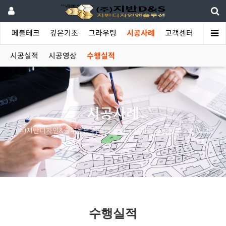
야
페블테크
깊은기초
그라우팅
시공사례
고객센터
시공실적
시공영상
수행실적
시공사례
(주)지반디자인&솔루션은 최고의 품질과 서비스 공급을 추구합니다.
수행실적