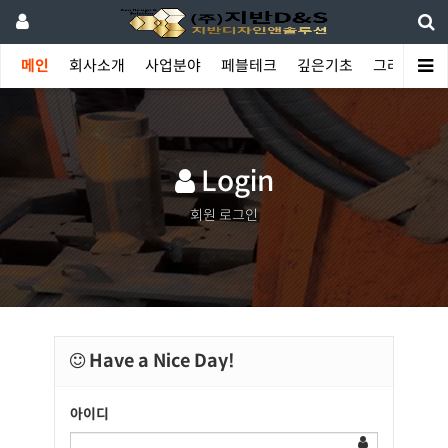
메인
회사소개
사업분야
페블테크
깊은기초
그라우팅
Login
회원 로그인
Have a Nice Day!
아이디