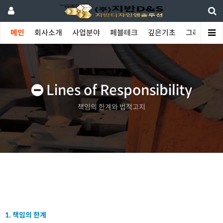
메인
회사소개
사업분야
페블테크
깊은기초
그라우팅
Lines of Responsibility
책임의 한계와 법적고지
1. 책임의 한계