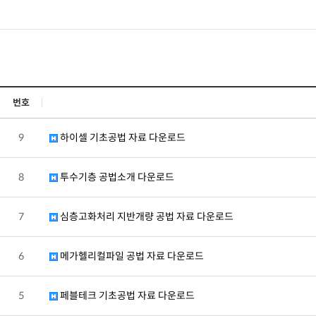
깊은기초
그라우팅
기타공법
번호
시공사례
9
하이셀 기초공법 자료 다운로드
고객센터
8
투수기층 공법소개 다운로드
7
심층고화처리 지반개량 공법 자료 다운로드
6
메가헬리컬파일 공법 자료 다운로드
5
페블테크 기초공법 자료 다운로드