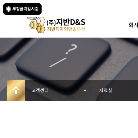
회
고객센터
자료실
회사소개
공지사항
사업분야
자료실
페블테크
견적문의