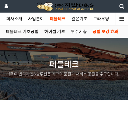
인
회사소개
사업분야
페블테크
깊은기초
그라우팅
시공사
페블테크 기초공법
하이셀 기초
투수기층
공법 보강 효과
페블테크
(주)지반디자인&솔루션은 최고의 품질과 서비스 공급을 추구합니다.