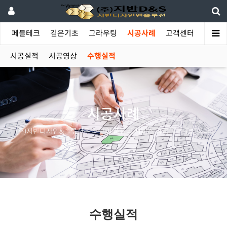
야
페블테크
깊은기초
그라우팅
시공사례
고객센터
시공실적
시공영상
수행실적
시공사례
(주)지반디자인&솔루션은 최고의 품질과 서비스 공급을 추구합니다.
수행실적