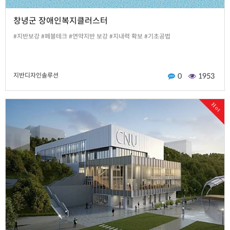
창녕군 장애인복지클러스터
#지반보강 #페블테크 #연약지반 보강 #지내력 확보 #기초공법
지반디자인솔루션
0
1953
Hot