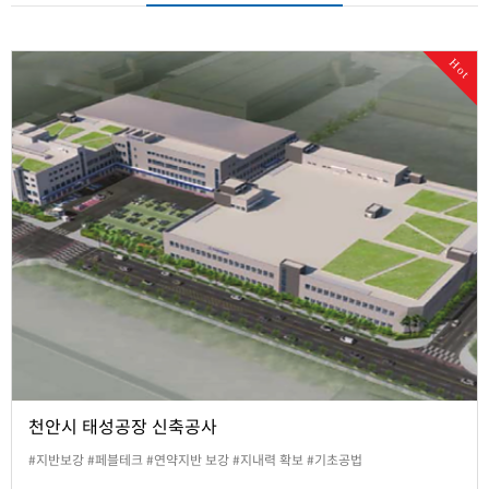
Hot
천안시 태성공장 신축공사
#지반보강 #페블테크 #연약지반 보강 #지내력 확보 #기초공법