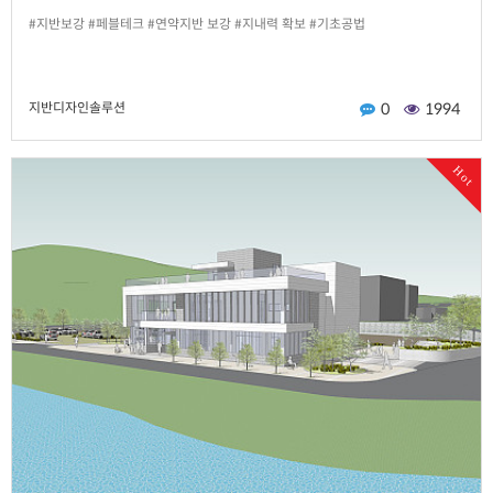
#지반보강 #페블테크 #연약지반 보강 #지내력 확보 #기초공법
지반디자인솔루션
0
1994
Hot