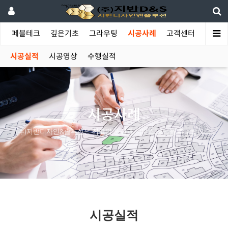
야
페블테크
깊은기초
그라우팅
시공사례
고객센터
시공실적
시공영상
수행실적
시공사례
(주)지반디자인&솔루션은 최고의 품질과 서비스 공급을 추구합니다.
시공실적