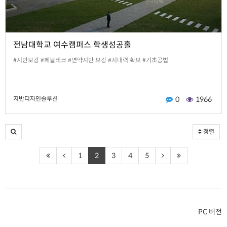
전남대학교 여수캠퍼스 학생성공홀
#지반보강 #페블테크 #연약지반 보강 #지내력 확보 #기초공법
지반디자인솔루션
0
1966
정렬
1
2
3
4
5
PC 버전