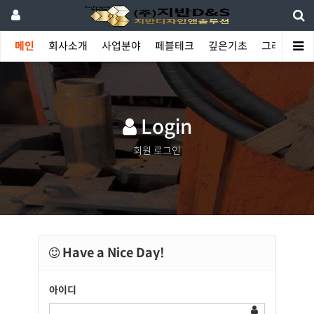
메인
회사소개
사업분야
페블테크
깊은기초
그라우팅
Login
회원 로그인
Have a Nice Day!
아이디